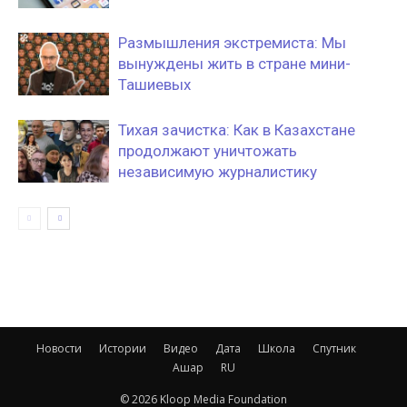
Размышления экстремиста: Мы
вынуждены жить в стране мини-
Ташиевых
Тихая зачистка: Как в Казахстане
продолжают уничтожать
независимую журналистику
Новости
Истории
Видео
Дата
Школа
Спутник
Ашар
RU
© 2026 Kloop Media Foundation