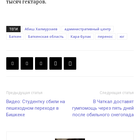
тысяч гектаров.
ТЕГИ
Абиш Халмурзаев
административный центр
Баткен
Баткенская область
Кара-Булак
перенос
юг
Предыдущая статья
Следующая статья
Видео: Студентку сбили на
В Чаткал доставят
пешеходном переходе в
гумпомощь через пять дней
Бишкеке
после обильного снегопада