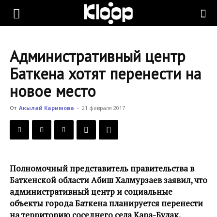
KLOOP.KG
Административный центр
—
Баткена хотят перенести на
новое место
Новости
От
Акылай Каримова
-
21 февраля 2017
Кыргызстана
Полномочный представитель правительства в
Баткенской области Абиш Халмурзаев заявил, что
административный центр и социальные
объекты города Баткена планируется перенести
на территорию соседнего села Кара-Булак.