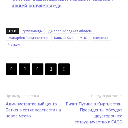
людей кончается еда
ТЕГИ
гумпомощь
Джалал-Абадская область
Жанарбек Рысдоолотов
Каныш-Кыя
МЧС
снегопад
Чаткал
Предыдущая статья
Следующая статья
Административный центр
Визит Путина в Кыргызстан:
Баткена хотят перенести на
Президенты обсудят
новое место
двустороннее
сотрудничество и ЕАЭС