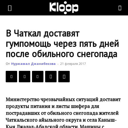
KLOOP.KG
В Чаткал доставят
—
гумпомощь через пять дней
после обильного снегопада
Новости
От
Нуржамал Джанибекова
-
21 февраля 2017
Кыргызстана
Министерство чрезвычайных ситуаций доставит
продукты питания и листы шифера для
пострадавших от обильного снегопада жителей
Чаткальского айыльного округа и села Каныш-
Кыя Джалал-Абадской области. Машины с