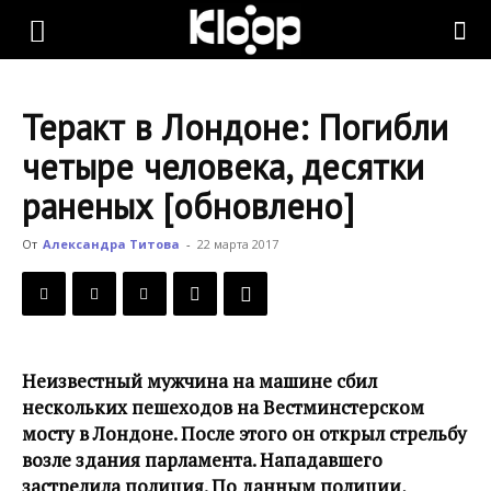
KLOOP.KG
Теракт в Лондоне: Погибли
—
четыре человека, десятки
раненых [обновлено]
Новости
От
Александра Титова
-
22 марта 2017
Кыргызстана
Неизвестный мужчина на машине сбил
нескольких пешеходов на Вестминстерском
мосту в Лондоне. После этого он открыл стрельбу
возле здания парламента. Нападавшего
застрелила полиция. По данным полиции,