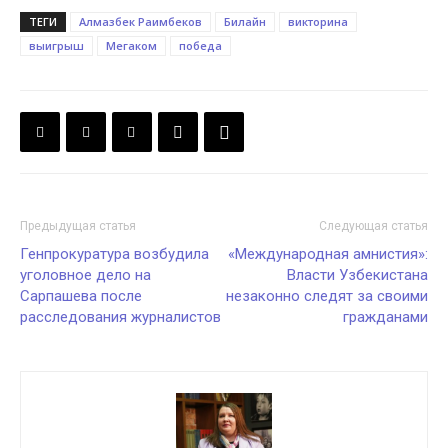
ТЕГИ
Алмазбек Раимбеков
Билайн
викторина
выигрыш
Мегаком
победа
Предыдущая статья
Следующая статья
Генпрокуратура возбудила
«Международная амнистия»:
уголовное дело на
Власти Узбекистана
Сарпашева после
незаконно следят за своими
расследования журналистов
гражданами