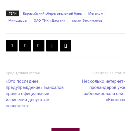
ТЕГИ
Евразийский сберегательный банк
Мегаком
Минцифры
ОАО ТНК «Дастан»
талантбек иманов
Предыдущая статья
Следующая статья
«Это последнее
Несколько интернет-
предупреждение». Байсалов
провайдеров уже
принес официальные
заблокировали сайт
извинения депутатам
«Клоопа»
парламента