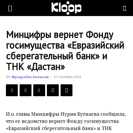
KLOOP.KG
Минцифры вернет Фонду
—
госимущества «Евразийский
сберегательный банк» и
Новости
ТНК «Дастан»
От
Мундузбек Калыков
-
13 сентября 2023
Кыргызстана
И.о. главы Минцифры Нурия Кутнаева сообщила,
что ее ведомство вернет Фонду госимущества
«Евразийский сберегательный банк» и ТНК