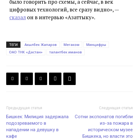
было говорить про схемы, а сейчас, в век
цифровых технологий, все сразу видно», —
сказал
он в интервью «Азаттыку».
ТЕГИ
Акылбек Жапаров
Мегаком
Минцифры
ОАО ТНК «Дастан»
талантбек иманов
Предыдущая статья
Следующая статья
Бишкек: Милиция задержала
Сотни экспонатов погибли
подозреваемого в
из-за пожара в
нападении на девушку в
историческом музее
кафе
Бишкека, но власти это