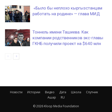
«Было бы неплохо кыргызстанцам
работать на родине» — глава МИД
Тоннель имени Ташиева. Как
компании родственников экс-главы
ГКНБ получили проект на $640 млн
Новости
Истории
Видео
Дата
Школа
Спутник
Ашар
RU
© 2026 Kloop Media Foundation