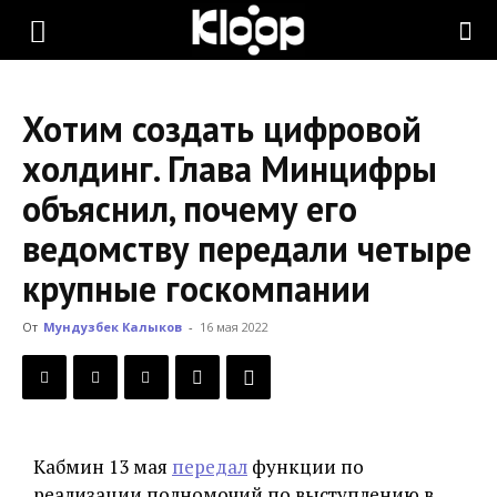
KLOOP.KG
Хотим создать цифровой
—
холдинг. Глава Минцифры
объяснил, почему его
Новости
ведомству передали четыре
крупные госкомпании
Кыргызстана
От
Мундузбек Калыков
-
16 мая 2022
Кабмин 13 мая
передал
функции по
реализации полномочий по выступлению в