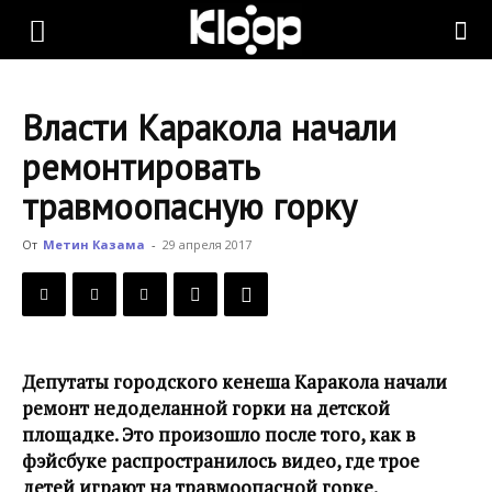
KLOOP.KG
Власти Каракола начали
—
ремонтировать
травмоопасную горку
Новости
От
Метин Казама
-
29 апреля 2017
Кыргызстана
Депутаты городского кенеша Каракола начали
ремонт недоделанной горки на детской
площадке. Это произошло после того, как в
фэйсбуке распространилось видео, где трое
детей играют на травмоопасной горке.