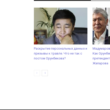
Раскрытие персональных данных и
Мадумаров,
призывы к травле. Что не так с
Как Орунбе
постом Орунбекова?
претендент
Жапарова