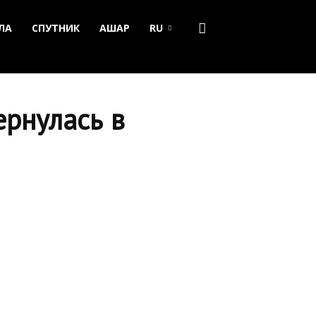
ЛА
СПУТНИК
АШАР
RU
ернулась в