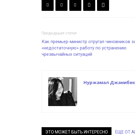
Предыдущая статья
Как премьер-министр отругал чиновников з
«недостаточную» работу по устранению
чрезвычайных ситуаций
Нуржамал Джанибек
ЭТО МОЖЕТ БЫТЬ ИНТЕРЕСНО
ЕЩЕ ОТ 