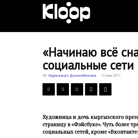
KLOOP.KG
—
«Начинаю всё сна
социальные сети
Новости
От
Нуржамал Джанибекова
-
12 мая 2017
Кыргызстана
Художница и дочь кыргызского през
страницу в «Фэйсбуке». Чуть более тр
социальных сетей, кроме «Вконтакте