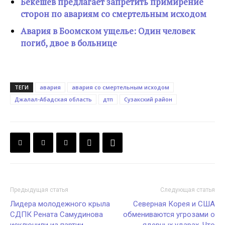
Бекешев предлагает запретить примирение
сторон по авариям со смертельным исходом
Авария в Боомском ущелье: Один человек
погиб, двое в больнице
ТЕГИ
авария
авария со смертельным исходом
Джалал-Абадская область
дтп
Сузакский район
Предыдущая статья
Следующая статья
Лидера молодежного крыла
Северная Корея и США
СДПК Рената Самудинова
обмениваются угрозами о