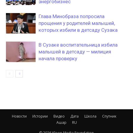
энергобизнес
Глава Минобраза попросила
прощения у родителей малышей,
которых избили в детсаду Сузака
В Сузаке воспитательница избила
малышей в детсаду — милиция
начала проверку
Новости
Истории
Видео
Дата
Школа
Спутник
Ашар
RU
© 2026 Kloop Media Foundation