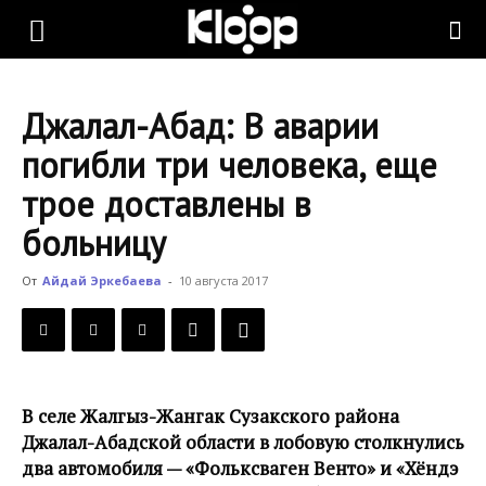
KLOOP.KG
Джалал-Абад: В аварии
—
погибли три человека, еще
трое доставлены в
Новости
больницу
От
Айдай Эркебаева
-
10 августа 2017
Кыргызстана
В селе Жалгыз-Жангак Сузакского района
Джалал-Абадской области в лобовую столкнулись
два автомобиля — «Фольксваген Венто» и «Хёндэ