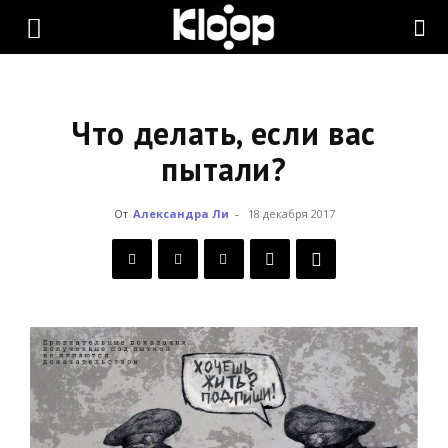
KLOOP.KG
—
Что делать, если вас
пытали?
Новости
От
Александра Ли
-
18 декабря 2017
Кыргызстана