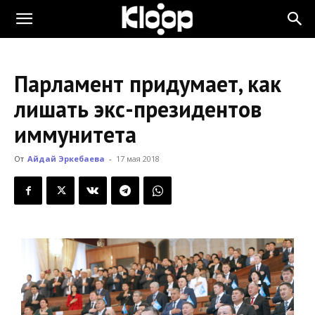
KLOOP.KG
Парламент придумает, как
—
лишать экс-президентов
иммунитета
Новости
От
Айдай Эркебаева
-
17 мая 2018
Кыргызстана