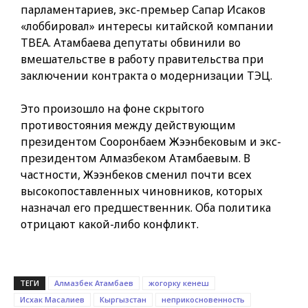
парламентариев, экс-премьер Сапар Исаков
«лоббировал» интересы китайской компании
TBEA. Атамбаева депутаты обвинили во
вмешательстве в работу правительства при
заключении контракта о модернизации ТЭЦ.
Это произошло на фоне скрытого
противостояния между действующим
президентом Сооронбаем Жээнбековым и экс-
президентом Алмазбеком Атамбаевым. В
частности, Жээнбеков сменил почти всех
высокопоставленных чиновников, которых
назначал его предшественник. Оба политика
отрицают какой-либо конфликт.
ТЕГИ
Алмазбек Атамбаев
жогорку кенеш
Исхак Масалиев
Кыргызстан
неприкосновенность