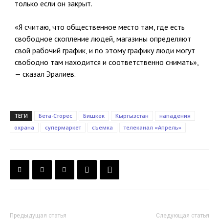
только если он закрыт.
«Я считаю, что общественное место там, где есть
свободное скопление людей, магазины определяют
свой рабочий график, и по этому графику люди могут
свободно там находится и соответственно снимать»,
— сказал Эралиев.
ТЕГИ
Бета-Сторес
Бишкек
Кыргызстан
нападения
охрана
супермаркет
съемка
телеканал «Апрель»
Предыдущая статья
Следующая статья