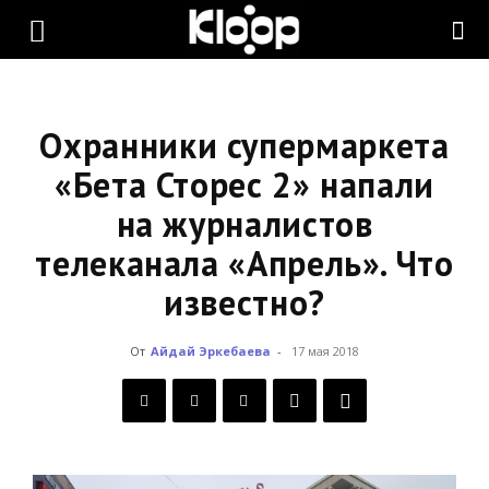
KLOOP.KG
—
Охранники супермаркета
«Бета Сторес 2» напали
на журналистов
Новости
телеканала «Апрель». Что
известно?
Кыргызстана
От
Айдай Эркебаева
-
17 мая 2018