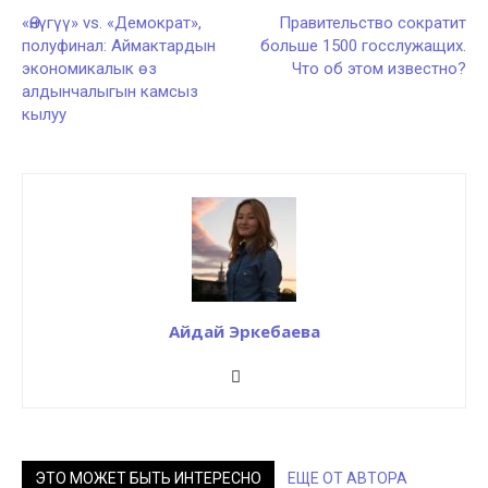
«Өнүгүү» vs. «Демократ»,
Правительство сократит
полуфинал: Аймактардын
больше 1500 госслужащих.
экономикалык өз
Что об этом известно?
алдынчалыгын камсыз
кылуу
Айдай Эркебаева
ЭТО МОЖЕТ БЫТЬ ИНТЕРЕСНО
ЕЩЕ ОТ АВТОРА