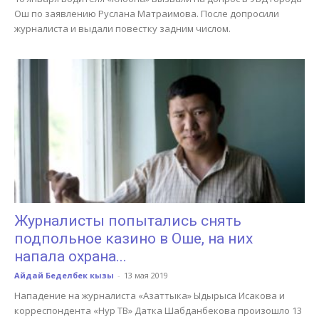
Ош по заявлению Руслана Матраимова. После допросили
журналиста и выдали повестку задним числом.
Журналисты попытались снять
подпольное казино в Оше, на них
напала охрана...
Айдай Беделбек кызы
-
13 мая 2019
Нападение на журналиста «Азаттыка» Ыдырыса Исакова и
корреспондента «Нур ТВ» Датка Шабданбекова произошло 13