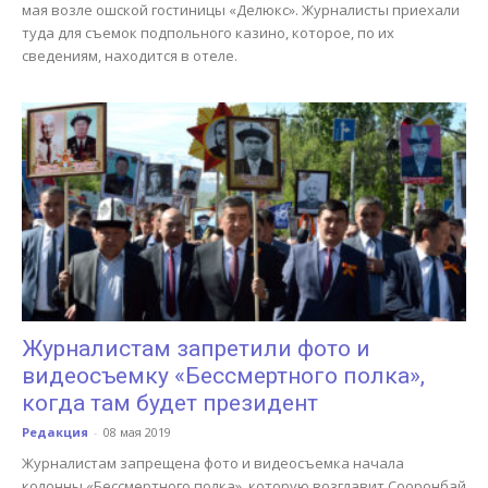
мая возле ошской гостиницы «Делюкс». Журналисты приехали
туда для съемок подпольного казино, которое, по их
сведениям, находится в отеле.
Журналистам запретили фото и
видеосъемку «Бессмертного полка»,
когда там будет президент
Редакция
-
08 мая 2019
Журналистам запрещена фото и видеосъемка начала
колонны «Бессмертного полка», которую возглавит Сооронбай