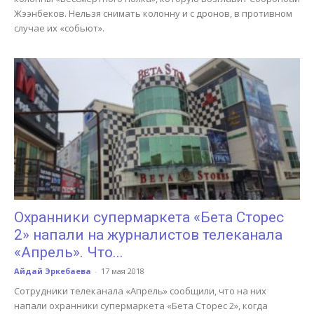
Жээнбеков. Нельзя снимать колонну и с дронов, в противном
случае их «собьют».
Охранники супермаркета «Бета Сторес
2» напали на журналистов телеканала
«Апрель». Что...
Айдай Эркебаева
-
17 мая 2018
Сотрудники телеканала «Апрель» сообщили, что на них
напали охранники супермаркета «Бета Сторес 2», когда