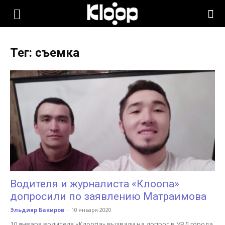
KLOOP.KG
Тег: съемка
—
Новости
Кыргызстана
Водителя и журналиста «Клоопа»
допросили по заявлению Матраимова
Эльдияр Бакиров
-
10 января 2020
10 января водителя «Клоопа» вызвали на допрос в УВД города