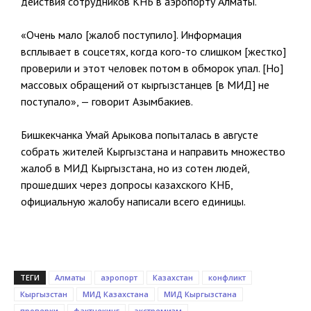
действия сотрудников КНБ в аэропорту Алматы.
«Очень мало [жалоб поступило]. Информация
всплывает в соцсетях, когда кого-то слишком [жестко]
проверили и этот человек потом в обморок упал. [Но]
массовых обращений от кыргызстанцев [в МИД] не
поступало», — говорит Азымбакиев.
Бишкекчанка Умай Арыкова попыталась в августе
собрать жителей Кыргызстана и направить множество
жалоб в МИД Кыргызстана, но из сотен людей,
прошедших через допросы казахского КНБ,
официальную жалобу написали всего единицы.
ТЕГИ
Алматы
аэропорт
Казахстан
конфликт
Кыргызстан
МИД Казахстана
МИД Кыргызстана
проверки
фактчекинг
экстремизм