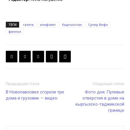
ТЕГИ
газета
конфликт
Кыргызстан
Супер Инфо
финпол
Предыдущая статья
Следующая статья
В Новопавловке сгорели три
Фото дня: Пулевые
дома и грузовик — видео
отверстия в доме на
кыргызско-таджикской
границе