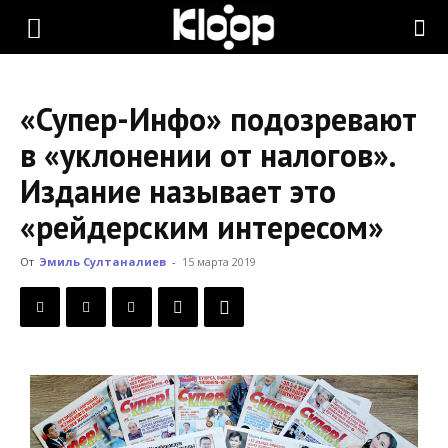
KLOOP.KG
«Супер-Инфо» подозревают
—
в «уклонении от налогов».
Издание называет это
Новости
«рейдерским интересом»
От
Эмиль Султаналиев
-
15 марта 2019
Кыргызстана