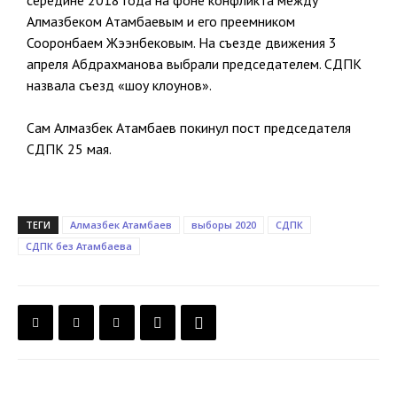
середине 2018 года на фоне конфликта между
Алмазбеком Атамбаевым и его преемником
Сооронбаем Жээнбековым. На съезде движения 3
апреля Абдрахманова выбрали председателем. СДПК
назвала съезд «шоу клоунов».
Сам Алмазбек Атамбаев покинул пост председателя
СДПК 25 мая.
ТЕГИ
Алмазбек Атамбаев
выборы 2020
СДПК
СДПК без Атамбаева