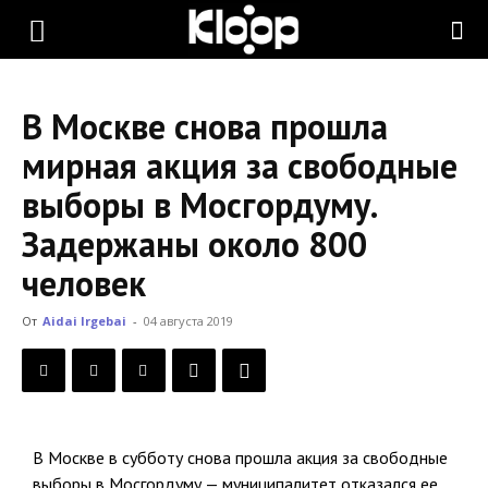
KLOOP.KG
В Москве снова прошла
—
мирная акция за свободные
выборы в Мосгордуму.
Новости
Задержаны около 800
человек
Кыргызстана
От
Aidai Irgebai
-
04 августа 2019
В Москве в субботу снова прошла акция за свободные
выборы в Мосгордуму — муниципалитет отказался ее