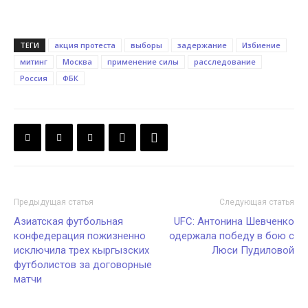
ТЕГИ
акция протеста
выборы
задержание
Избиение
митинг
Москва
применение силы
расследование
Россия
ФБК
Предыдущая статья
Следующая статья
Азиатская футбольная
UFC: Антонина Шевченко
конфедерация пожизненно
одержала победу в бою с
исключила трех кыргызских
Люси Пудиловой
футболистов за договорные
матчи