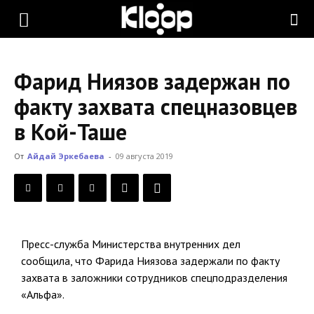
KLOOP.KG
Фарид Ниязов задержан по
—
факту захвата спецназовцев
в Кой-Таше
Новости
От
Айдай Эркебаева
-
09 августа 2019
Кыргызстана
Пресс-служба Министерства внутренних дел
сообщила, что Фарида Ниязова задержали по факту
захвата в заложники сотрудников спецподразделения
«Альфа».