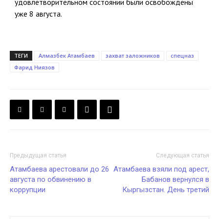
удовлетворительном состоянии были освобождены
уже 8 августа.
ТЕГИ
Алмазбек Атамбаев
захват заложников
спецназ
Фарид Ниязов
Предыдущая статья
Следующая статья
Атамбаева арестовали до 26
Атамбаева взяли под арест,
августа по обвинению в
Бабанов вернулся в
коррупции
Кыргызстан. День третий