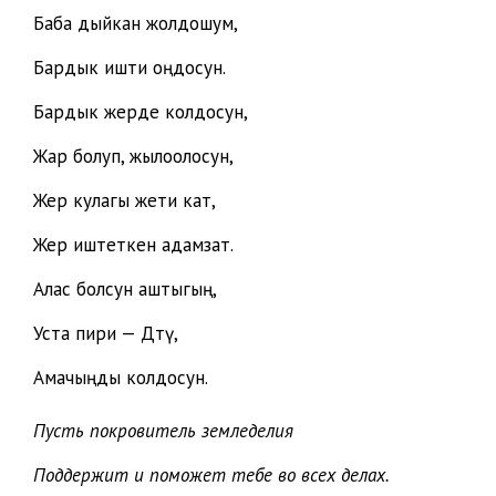
Баба дыйкан жолдошум,
Бардык ишти оңдосун.
Бардык жерде колдосун,
Жар болуп, жылоолосун,
Жер кулагы жети кат,
Жер иштеткен адамзат.
Алас болсун аштыгың,
Уста пири — Дөөтү,
Амачыңды колдосун.
Пусть покровитель земледелия
Поддержит и поможет тебе во всех делах.