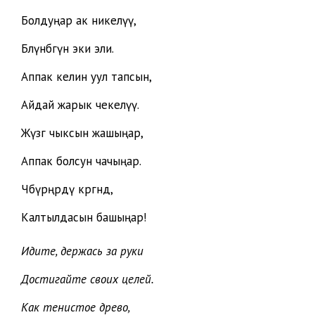
Болдуңар ак никелүү,
Бөлүнбөгүн эки эли.
Аппак келин уул тапсын,
Айдай жарык чекелүү.
Жүзгө чыксын жашыңар,
Аппак болсун чачыңар.
Чөбүрөңөрдү көргөндө,
Калтылдасын башыңар!
Идите, держась за руки
Достигайте своих целей.
Как тенистое древо,