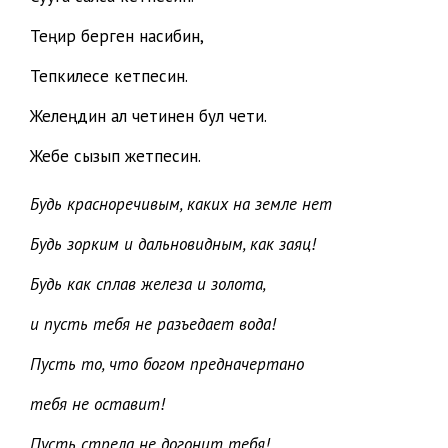
Теңир берген насибин,
Тепкилесе кетпесин.
Желеңдин ал четинен бул чети.
Жебе сызып жетпесин.
Будь красноречивым, каких на земле нет
Будь зорким и дальновидным, как заяц!
Будь как сплав железа и золота,
и пусть тебя не разъедает вода!
Пусть то, что богом предначертано
тебя не оставит!
Пусть стрела не догонит тебя!