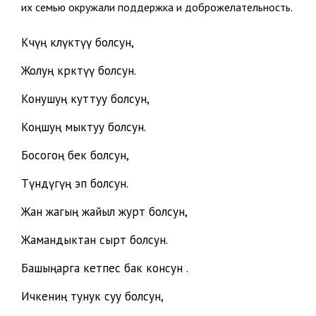
их семью окружали поддержка и доброжелательность.
Көчүң көлүктүү болсун,
Жолуң көрктүү болсун.
Конушуң куттуу болсун,
Коңшуң мыктуу болсун.
Босогоң бек болсун,
Түндүгүң эп болсун.
Жан жагың жайыл журт болсун,
Жамандыктан сырт болсун.
Башыңарга кетпес бак консун .
Ичкениң тунук суу болсун,