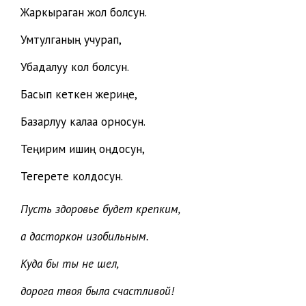
Жаркыраган жол болсун.
Умтулганың учурап,
Убадалуу кол болсун.
Басып кеткен жериңе,
Базарлуу калаа орносун.
Теңирим ишиң оңдосун,
Тегерете колдосун.
Пусть здоровье будет крепким,
а дасторкон изобильным.
Куда бы ты не шел,
дорога твоя была счастливой!