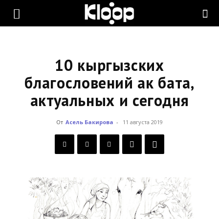
KLOOP.KG
—
10 кыргызских
благословений ак бата,
актуальных и сегодня
Новости
От
Асель Бакирова
-
11 августа 2019
Кыргызстана