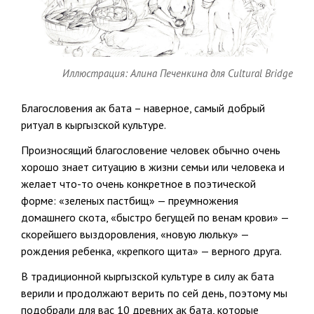
Иллюстрация: Алина Печенкина для Cultural Bridge
Благословения ак бата – наверное, самый добрый
ритуал в кыргызской культуре.
Произносящий благословение человек обычно очень
хорошо знает ситуацию в жизни семьи или человека и
желает что-то очень конкретное в поэтической
форме: «зеленых пастбищ» — преумножения
домашнего скота, «быстро бегущей по венам крови» —
скорейшего выздоровления, «новую люльку» —
рождения ребенка, «крепкого щита» — верного друга.
В традиционной кыргызской культуре в силу ак бата
верили и продолжают верить по сей день, поэтому мы
подобрали для вас 10 древних ак бата, которые