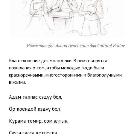
Иллюстрация: Алина Печенкина для Cultural Bridge
Благословение для молодежи. В нем говорятся
пожелания о том, чтобы молодые люди были
красноречивыми, многосторонними и благополучными
в жизни.
Адам таппас сөздүү бол,
Ор коендой көздүү бол.
Курама темир, сом алтын,
Сууга салса кетпесин.