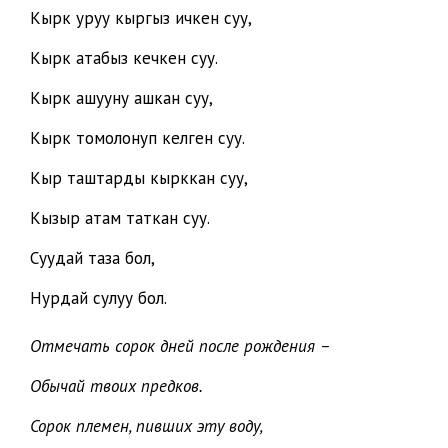
Кырк уруу кыргыз ичкен суу,
Кырк атабыз кечкен суу.
Кырк ашууну ашкан суу,
Кырк томолонуп келген суу.
Кыр таштарды кырккан суу,
Кызыр атам таткан суу.
Суудай таза бол,
Нурдай сулуу бол.
Отмечать сорок дней после рождения –
Обычай твоих предков.
Сорок племен, пивших эту воду,