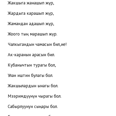
Жакшыга жанашып жүр,
Жардыга карашып жүр,
Жамандан адашып жүр,
Жоого тың марашып жүр.
Чалкыгандын чамасын бил,ие!
Ак-каранын арасын бил.
Кубанычтын турагы бол,
Улан иштин булагы бол.
Жакшылардын ынагы бол.
Мээримдүүнүн чырагы бол.
Сабырлуунун сыңары бол.