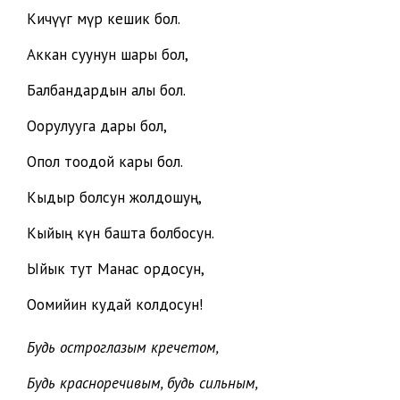
Кичүүгө өмүр кешик бол.
Аккан суунун шары бол,
Балбандардын алы бол.
Оорулууга дары бол,
Опол тоодой кары бол.
Кыдыр болсун жолдошуң,
Кыйың күн башта болбосун.
Ыйык тут Манас ордосун,
Оомийин кудай колдосун!
Будь остроглазым кречетом,
Будь красноречивым, будь сильным,