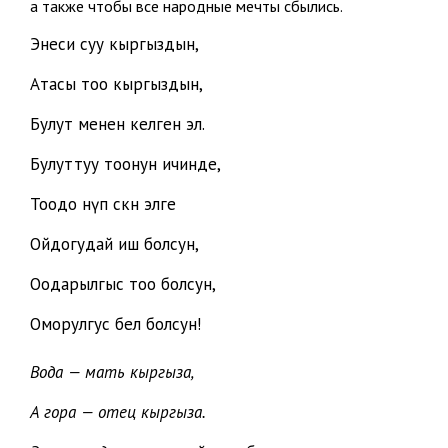
а также чтобы все народные мечты сбылись.
Энеси суу кыргыздын,
Атасы тоо кыргыздын,
Булут менен келген эл.
Булуттуу тоонун ичинде,
Тоодо өнүп өскөн элге
Ойдогудай иш болсун,
Оодарылгыс тоо болсун,
Оморулгус бел болсун!
Вода — мать кыргыза,
А гора — отец кыргыза.