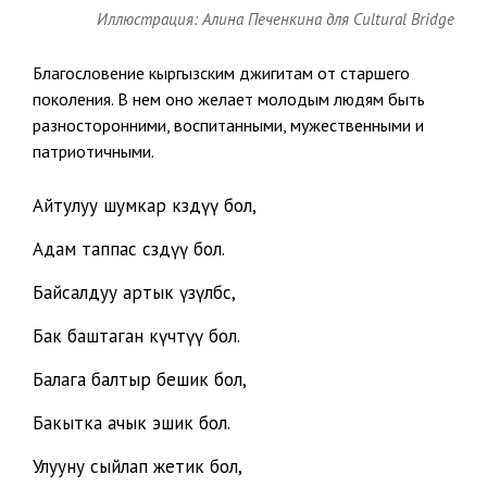
Иллюстрация: Алина Печенкина для Cultural Bridge
Благословение кыргызским джигитам от старшего
поколения. В нем оно желает молодым людям быть
разносторонними, воспитанными, мужественными и
патриотичными.
Айтулуу шумкар көздүү бол,
Адам таппас сөздүү бол.
Байсалдуу артык үзүлбөс,
Бак баштаган күчтүү бол.
Балага балтыр бешик бол,
Бакытка ачык эшик бол.
Улууну сыйлап жетик бол,