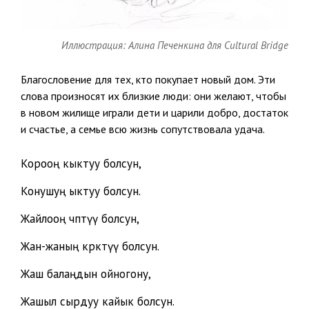
Иллюстрация: Алина Печенкина для Cultural Bridge
Благословение для тех, кто покупает новый дом. Эти
слова произносят их близкие люди: они желают, чтобы
в новом жилище играли дети и царили добро, достаток
и счастье, а семье всю жизнь сопутствовала удача.
Корооң кыктуу болсун,
Конушуң ыктуу болсун.
Жайлооң чөптүү болсун,
Жан-жаның көрктүү болсун.
Жаш балаңдын ойногону,
Жашыл сырдуу кайык болсун.