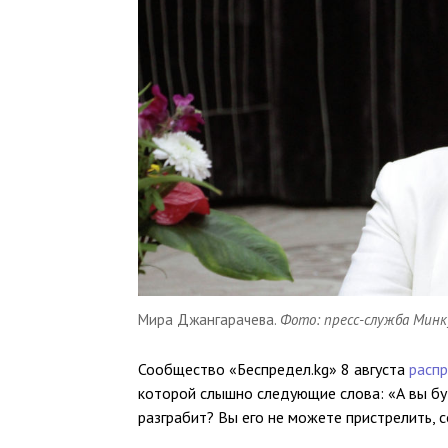
Мира Джангарачева.
Фото: пресс-служба Мин
Сообщество «Беспредел.kg» 8 августа
распр
которой слышно следующие слова: «А вы буд
разграбит? Вы его не можете пристрелить, с