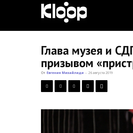
KLOOP.KG
—
Глава музея и СД
призывом «пристр
Новости
От
Евгения Михайлиди
-
26 августа 2019
Кыргызстана