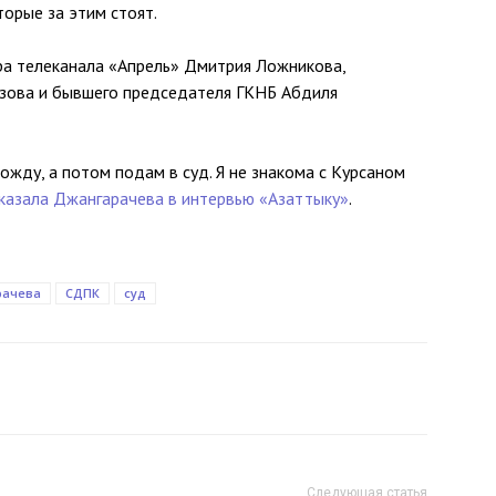
торые за этим стоят.
ра телеканала «Апрель» Дмитрия Ложникова,
зова и бывшего председателя ГКНБ Абдиля
ожду, а потом подам в суд. Я не знакома с Курсаном
казала Джангарачева в интервью «Азаттыку»
.
рачева
СДПК
суд
Следующая статья