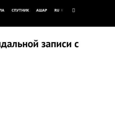
ЛА
СПУТНИК
АШАР
RU
ндальной записи с