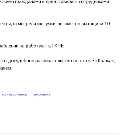
ийскими гражданами и представились сотрудниками
менты, осмотрели их сумки, незаметно вытащили 10
раблении не работают в ГКНБ.
ато досудебное разбирательство по статье «Кража»,
жания.
притворились
россияне