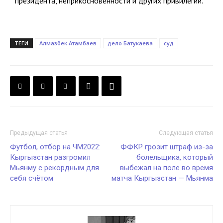
президента, неприкосновенности и других привилегий.
ТЕГИ
Алмазбек Атамбаев
дело Батукаева
суд
Предыдущая статья
Следующая статья
Футбол, отбор на ЧМ2022:
ФФКР грозит штраф из-за
Кыргызстан разгромил
болельщика, который
Мьянму с рекордным для
выбежал на поле во время
себя счётом
матча Кыргызстан — Мьянма