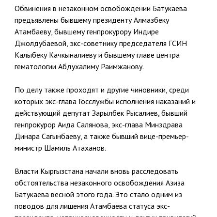
Обвинения в незаконном освобождении Батукаева
предъявлены бывшему президенту Алмазбеку
Атамбаеву, бывшему генпрокурору Индире
Джолдубаевой, экс-советнику председателя ГСИН
Калыбеку Качкыналиеву и бывшему главе центра
гематологии Абдухалиму Раимжанову.
По делу также проходят и другие чиновники, среди
которых экс-глава Госслужбы исполнения наказаний и
действующий депутат Зарылбек Рысалиев, бывший
генпрокурор Аида Салянова, экс-глава Минздрава
Динара Сагынбаеву, а также бывший вице-премьер-
министр Шамиль Атаханов.
Власти Кыргызстана начали вновь расследовать
обстоятельства незаконного освобождения Азиза
Батукаева весной этого года. Это стало одним из
поводов для лишения Атамбаева статуса экс-