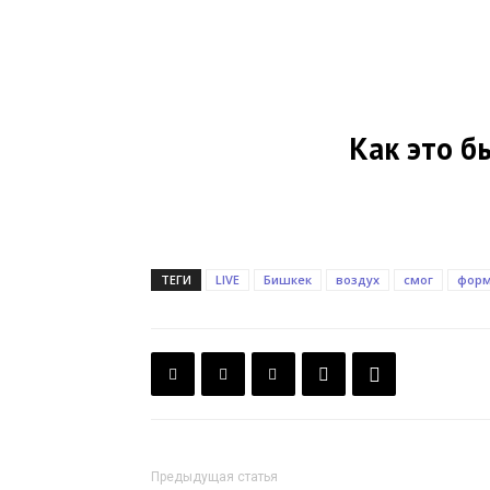
Как это б
ТЕГИ
LIVE
Бишкек
воздух
смог
форм
Предыдущая статья