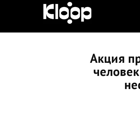
KLOOP.KG
—
Акция пр
Новости
человек
не
Кыргызстана