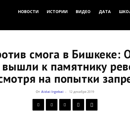
НОВОСТИ
ИСТОРИИ
ВИДЕО
ДАТА
ШКО
отив смога в Бишкеке: 
 вышли к памятнику ре
смотря на попытки запр
От
Aidai Irgebai
-
12 декабря 2019