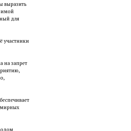
бы выразить
 зимой
сный для
её участники
а на запрет
приятию,
о,
обеспечивает
е мирных
уходом