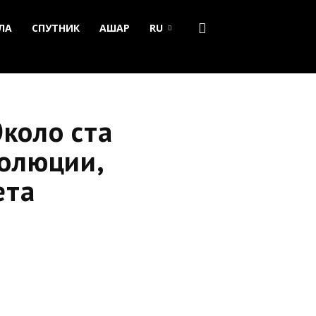
ЛА
СПУТНИК
АШАР
RU
Около ста
волюции,
ета