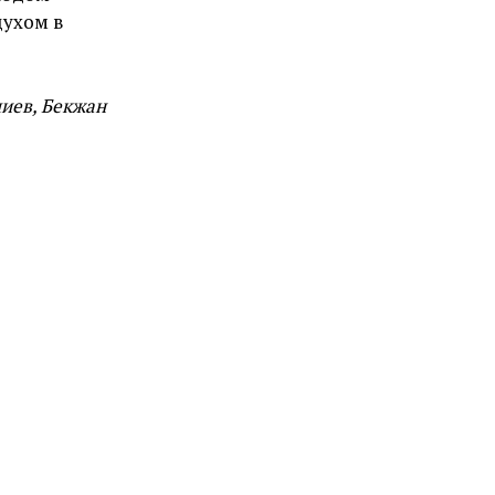
духом в
иев, Бекжан