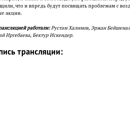
щили, что и впредь будут посвящать проблемам с воз
е акции.
трансляцией работали:
Рустам Халимов, Эржан Бейшенал
ай Иргебаева, Бектур Искендер.
пись трансляции: