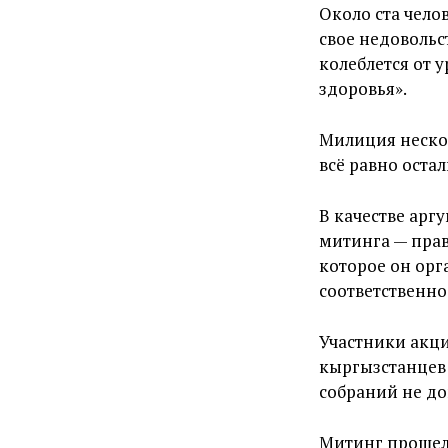
Около ста чело
свое недовольс
колеблется от 
здоровья».
Милиция нескол
всё равно оста
В качестве арг
митинга — пра
которое он орг
соответственно
Участники акци
кыргызстанцев
собраний не до
Митинг прошел 