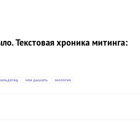
ыло. Текстовая хроника митинга:
альдегид
чем дышать
экология