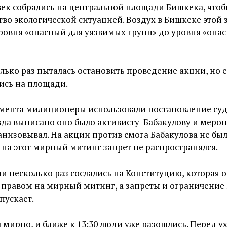
век собрались на центральной площади Бишкека, что
тво экологической ситуацией. Воздух в Бишкеке этой
уровня «опасный для уязвимых групп» до уровня «опа
ько раз пыталась остановить проведение акции, но 
лись на площади.
умента милиционеры использовали постановление суд
вда выписано оно было активисту Бабакулову и меро
анизовывал. На акции против смога Бабакулова не был
 на этот мирный митинг запрет не распространялся.
и несколько раз сослались на Конституцию, которая 
 правом на мирный митинг, а запреты и ограничени
пускает.
мирно, и ближе к 13:30 люди уже разошлись. Перед 