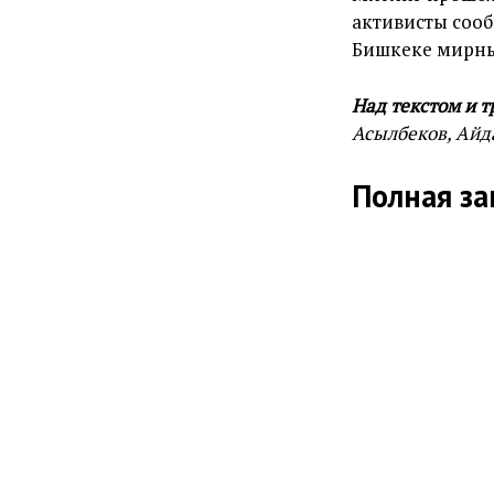
активисты сооб
Бишкеке мирны
Над текстом и 
Асылбеков, Айд
Полная за