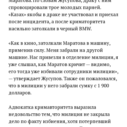
Маратова. По словам Жусупова, драку с ним
спровоцировали трое молодых парней.
«Казах» якобы в драке не участвовал и приехал
после инцидента, а после криматоритета
насильно затолкали в черный BMW.
«Как в кино, затолкали Маратова в машину,
применив силу. Меня забрали на другой
машине. Нас привезли в отделение милиции, я
уже слышал, как Маратов кричит — видимо,
его тогда уже избивали сотрудники милиции»,
— утверждает Жусупов. Также он пожаловался,
что в милиции у него забрали сумку с 1 900
долларов.
Адвокатка кримавторитета выразила
недовольство тем, что милиция не закрыла
дело по факту избиения, хотя потерпевший