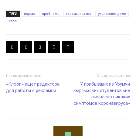
ТЕГИ
норма
проблема
строительство
уголовное дело
Узген
Предыдущая статья
Следующая статья
«Клооп» ищет редактора
У прибывших из Урумчи
для работы с рекламой
кыргызских студентов «не
выявлено никаких
симптомов коронавируса»