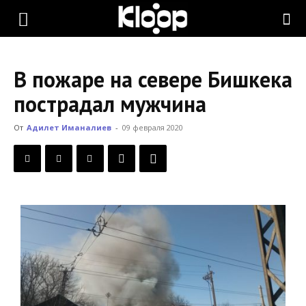
KLOOP.KG
В пожаре на севере Бишкека
—
пострадал мужчина
От
Адилет Иманалиев
-
09 февраля 2020
Новости
Кыргызстана