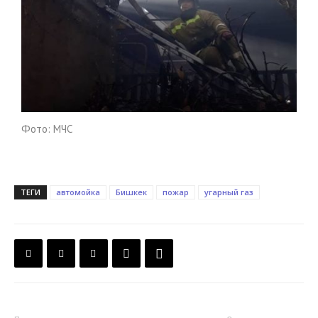
Фото: МЧС
ТЕГИ
автомойка
Бишкек
пожар
угарный газ