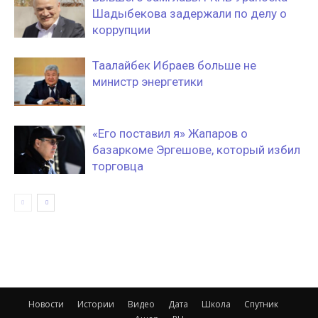
Шадыбекова задержали по делу о
коррупции
Таалайбек Ибраев больше не
министр энергетики
«Его поставил я» Жапаров о
базаркоме Эргешове, который избил
торговца
Новости
Истории
Видео
Дата
Школа
Спутник