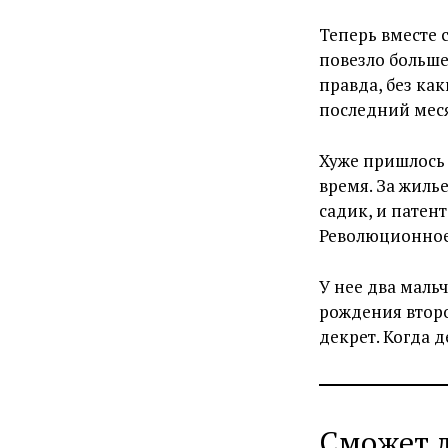
Теперь вместе 
повезло больше
правда, без как
последний меся
Хуже пришлось
время. За жиль
садик, и патент
Революционное 
У нее два маль
рождения второ
декрет. Когда 
Сможет л