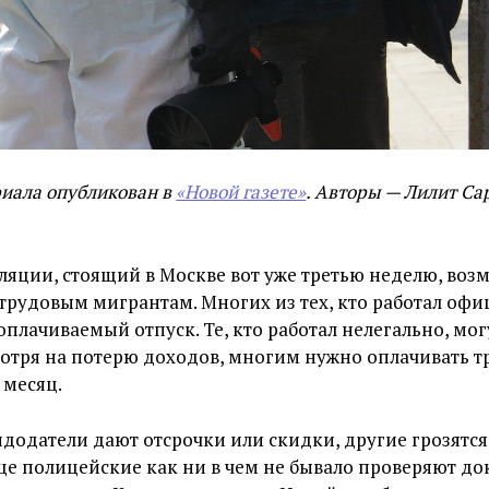
иала опубликован в
«Новой газете»
. Авторы — Лилит Са
яции, стоящий в Москве вот уже третью неделю, воз
 трудовым мигрантам. Многих из тех, кто работал офи
оплачиваемый отпуск. Те, кто работал нелегально, мог
мотря на потерю доходов, многим нужно оплачивать т
 месяц.
додатели дают отсрочки или скидки, другие грозятся
ице полицейские как ни в чем не бывало проверяют д