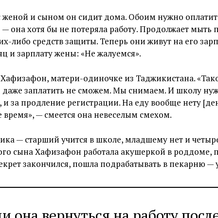
с женой и сыном он сидит дома. Обоим нужно оплатит
 — она хотя бы не потеряла работу. Продолжает мыть 
их-либо средств защиты. Теперь они живут на его зарп
ц и зарплату жены: «Не жалуемся».
 Хафизафон, матери-одиночке из Таджикистана. «Так
е даже заплатить не сможем. Мы снимаем. И школу нуж
, и за продление регистрации. На еду вообще нету [ден
время», — смеется она невеселым смехом.
чика — старший учится в школе, младшему нет и четыре
го сына Хафизафон работала акушеркой в роддоме, 
декрет закончился, пошла подрабатывать в пекарню — 
и она вернуться на работу посл