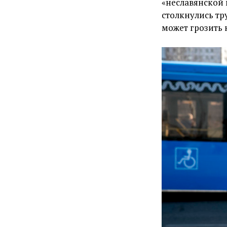
«неславянской 
столкнулись тр
может грозить