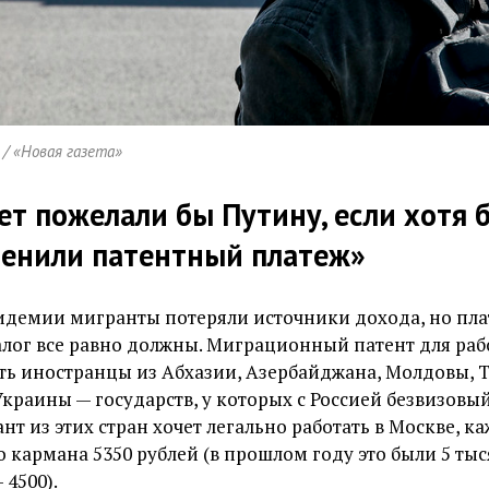
/ «Новая газета»
ет пожелали бы Путину, если хотя 
менили патентный платеж»
идемии мигранты потеряли источники дохода, но пла
ог все равно должны. Миграционный патент для раб
ть иностранцы из Абхазии, Азербайджана, Молдовы, 
Украины — государств, у которых с Россией безвизовы
нт из этих стран хочет легально работать в Москве, к
о кармана 5350 рублей (в прошлом году это были 5 тыся
4500).