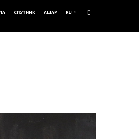
ЛА
СПУТНИК
АШАР
RU