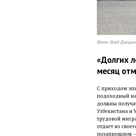
Фото: Влад Докшин 
«Долгих л
месяц от
С приходом эп
подоходный нал
должны получа
Узбекистана и 
трудовой мигра
отдает из своег
позапрошлом — 