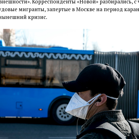
внешности». Корреспонденты «Новой» разбирались, с
удовые мигранты, запертые в Москве на период каран
 нынешний кризис.