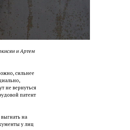
ркисян и Артем
можно, сильнее
циально,
ут не вернуться
рудовой патент
 выгнать на
окументы у лиц