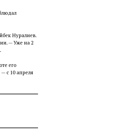
облюдал
Ойбек Нуралиев.
ии. — Уже на 2
.
оте его
— с 10 апреля