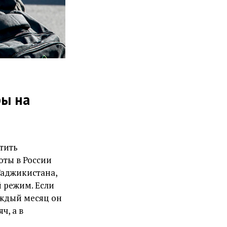
бы на
тить
оты в России
Таджикистана,
й режим. Если
аждый месяц он
ч, а в