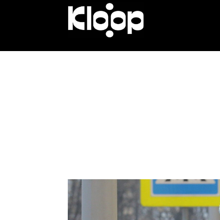
KLOOP.KG
—
Новости
Кыргызстана