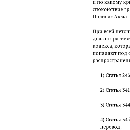
и по какому к
спокойствие гр
Полиси» Акмат
При всей неточ
должны рассмат
кодекса, котор
попадают под с
распространен
1) Статья 2
2) Статья 3
3) Статья 3
4) Статья 3
перевод;