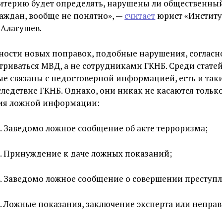
ритерию будет определять, нарушены ли общественны
аждан, вообще не понятно», —
считает
юрист «Институ
 Алагушев.
ности новых поправок, подобные нарушения, согласно
риваться МВД, а не сотрудниками ГКНБ. Среди стате
ые связаны с недостоверной информацией, есть и так
ледствие ГКНБ. Однако, они никак не касаются тольк
ия ложной информации:
46. Заведомо ложное сообщение об акте терроризма;
41. Принуждение к даче ложных показаний;
44. Заведомо ложное сообщение о совершении преступ
45. Ложные показания, заключение эксперта или непр