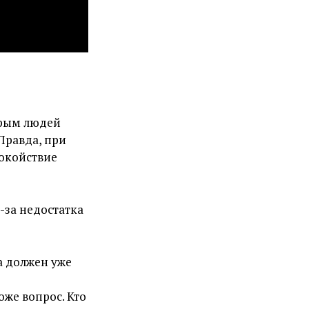
орым людей
Правда, при
покойствие
-за недостатка
а должен уже
оже вопрос. Кто