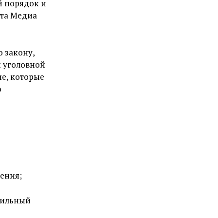
й порядок и
та Медиа
 закону,
й уголовной
ие, которые
о
ления;
авильный