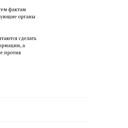
всем фактам
твующие органы
ытаются сделать
ормации, а
бе против