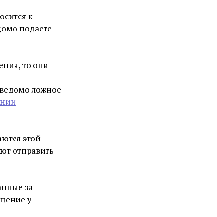
носится к
домо подаете
ения, то они
аведомо ложное
ении
аются этой
уют отправить
анные за
щение у