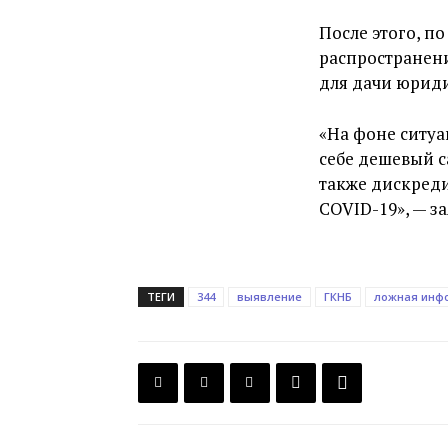
После этого, п
распространен
для дачи юрид
«На фоне ситуа
себе дешевый 
также дискреди
COVID-19», — з
ТЕГИ
344
выявление
ГКНБ
ложная инф