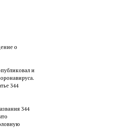
щение о
опубликовал и
оронавируса.
тье 344
азвания 344
что
головную