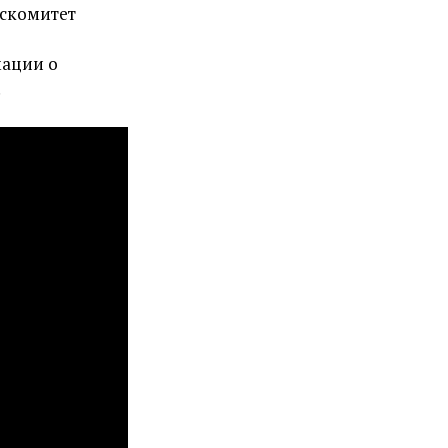
оскомитет
мации о
.