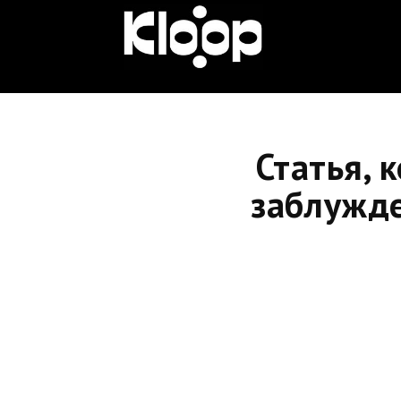
KLOOP.KG
—
Статья, 
Новости
заблужде
Кыргызстана