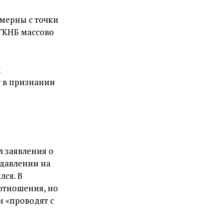
омерны с точки
 ГКНБ массово
м
т в признании
 заявления о
 давлении на
лся. В
 отношения, но
 «проводят с