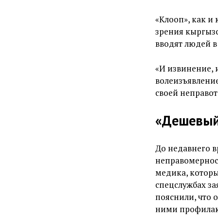
«Клооп», как и
зрения кыргызс
вводят людей в
«И извинение, 
волеизъявление
своей неправот
«Дешевый
До недавнего в
неправомерност
медика, которы
спецслужбах за
пояснили, что 
ними профилак