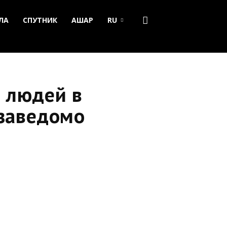
ЛА
СПУТНИК
АШАР
RU
т людей в
«заведомо