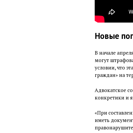
Новые по
В начале апрел
могут штрафов
условии, что э
граждан» на те
Адвокатское со
конкретики и я
«При составле
иметь документ
правонарушитель