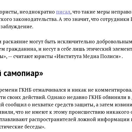
 юристы, неоднократно
писал
, что такие меры неправ
кого законодательства. А это значит, что сотрудники
 заблуждение.
и раскаяние могут быть исключительно добровольны
м гражданина, и несут в себе лишь этический элемен
ы», — считают юристы «Института Медиа Полиси» .
 самопиар»
ремени ГКНБ отмалчивался и никак не комментировал
и своих действий. Однако недавно ГКНБ обвинили в
й сообщил о нехватке средств защиты, а затем извини
явили, что не имеют к этому происшествию никакого
отлавливают распространителей ложной информации и
тические беседы».