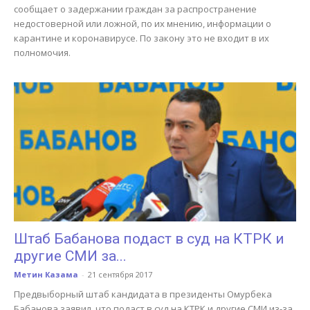
сообщает о задержании граждан за распространение
недостоверной или ложной, по их мнению, информации о
карантине и коронавирусе. По закону это не входит в их
полномочия.
Штаб Бабанова подаст в суд на КТРК и
другие СМИ за...
Метин Казама
-
21 сентября 2017
Предвыборный штаб кандидата в президенты Омурбека
Бабанова заявил, что подаст в суд на КТРК и другие СМИ из-за