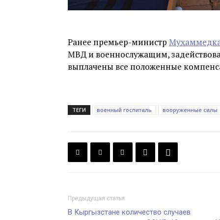
Ранее премьер-министр
Мухаммедка
МВД и военнослужащим, задействова
выплачены все положенные компенс
ТЕГИ
военный госпиталь
вооруженные силы
Предыдущая статья
В Кыргызстане количество случаев