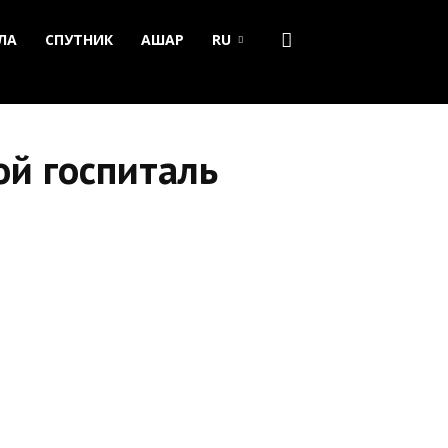
ЛА
СПУТНИК
АШАР
RU
ой госпиталь