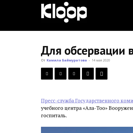
KLOOP.KG
—
Для обсервации 
Новости
От
Камила Баймуратова
-
14 мая 2020
Кыргызстана
Пресс-служба Государственного ком
учебного центра «Ала-Тоо» Вооружен
госпиталь.