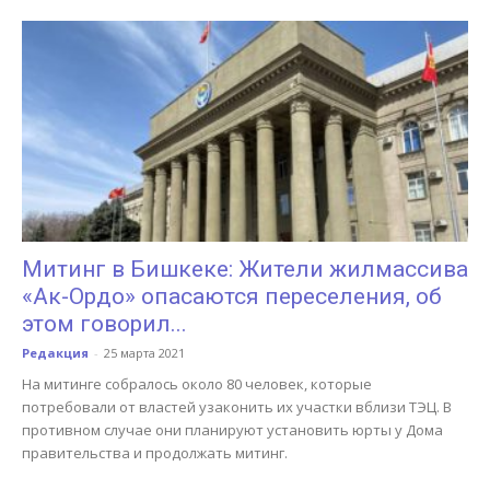
Митинг в Бишкеке: Жители жилмассива
«Ак-Ордо» опасаются переселения, об
этом говорил...
Редакция
-
25 марта 2021
На митинге собралось около 80 человек, которые
потребовали от властей узаконить их участки вблизи ТЭЦ. В
противном случае они планируют установить юрты у Дома
правительства и продолжать митинг.