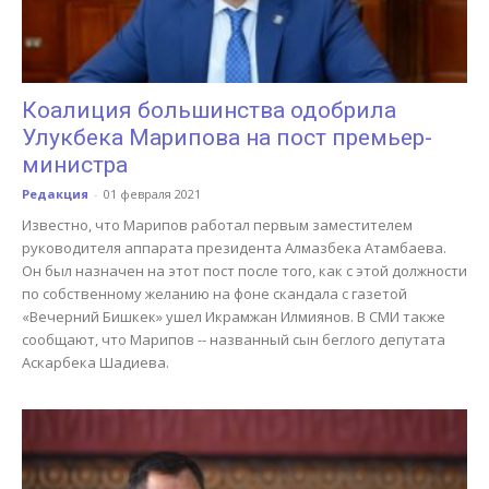
Коалиция большинства одобрила
Улукбека Марипова на пост премьер-
министра
Редакция
-
01 февраля 2021
Известно, что Марипов работал первым заместителем
руководителя аппарата президента Алмазбека Атамбаева.
Он был назначен на этот пост после того, как с этой должности
по собственному желанию на фоне скандала с газетой
«Вечерний Бишкек» ушел Икрамжан Илмиянов. В СМИ также
сообщают, что Марипов -- названный сын беглого депутата
Аскарбека Шадиева.