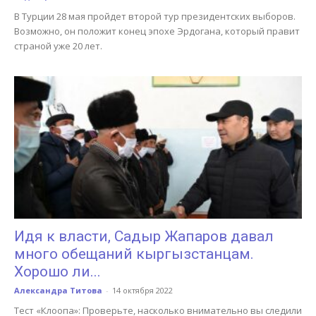
В Турции 28 мая пройдет второй тур президентских выборов.
Возможно, он положит конец эпохе Эрдогана, который правит
страной уже 20 лет.
Идя к власти, Садыр Жапаров давал
много обещаний кыргызстанцам.
Хорошо ли...
Александра Титова
-
14 октября 2022
Тест «Клоопа»: Проверьте, насколько внимательно вы следили