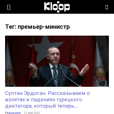
KLOOP.KG
Тег: премьер-министр
—
Новости
Кыргызстана
Султан Эрдоган. Рассказываем о
взлетах и падениях турецкого
диктатора, который теперь...
Редакция
-
27 мая 2023