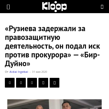
KLOOP.KG
«Рузиева задержали за
—
правозащитную
деятельность, он подал иск
Новости
против прокурора» — «Бир-
Дуйно»
Кыргызстана
От
Aidai Irgebai
-
31 мая 2020