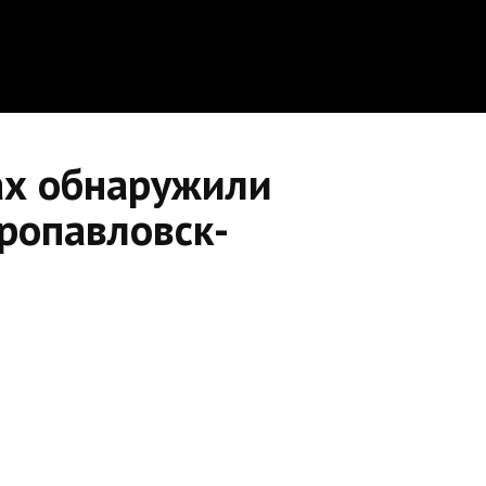
ах обнаружили
тропавловск-