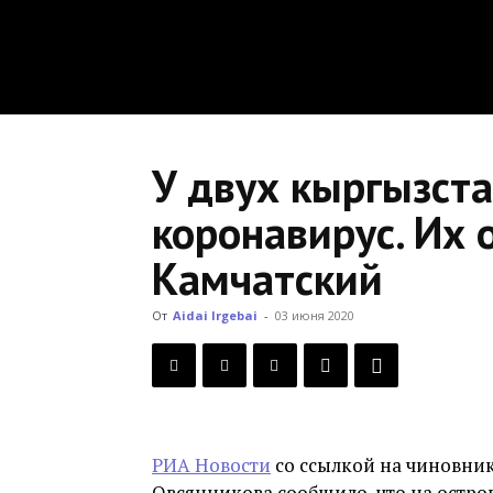
У двух кыргызст
коронавирус. Их 
Камчатский
От
Aidai Irgebai
-
03 июня 2020
РИА Новости
со ссылкой на чиновник
Овсянникова сообщило, что на остр