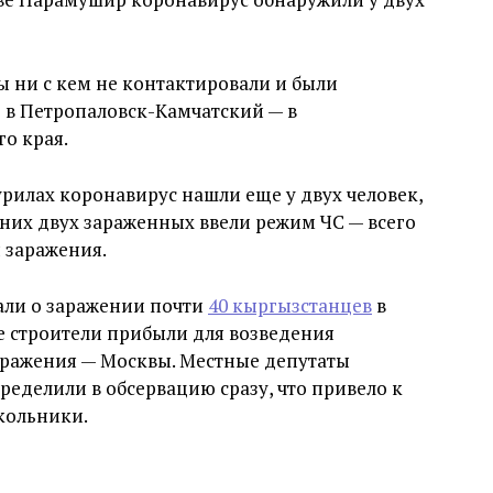
ы ни с кем не контактировали и были
 в Петропаловск-Камчатский — в
о края.
рилах коронавирус нашли еще у двух человек,
дних двух зараженных ввели режим ЧС — всего
я заражения.
али о заражении почти
40 кыргызстанцев
в
е строители прибыли для возведения
ражения — Москвы. Местные депутаты
ределили в обсервацию сразу, что привело к
кольники.