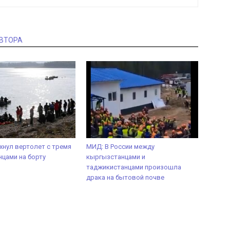
АВТОРА
ухнул вертолет с тремя
МИД: В России между
цами на борту
кыргызстанцами и
таджикистанцами произошла
драка на бытовой почве