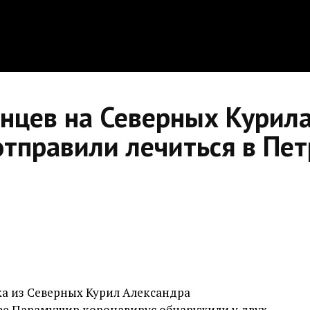
анцев на Северных Курил
отправили лечиться в Пе
а из Северных Курил Александра
ове Парамушир коронавирус обнаружили у двух