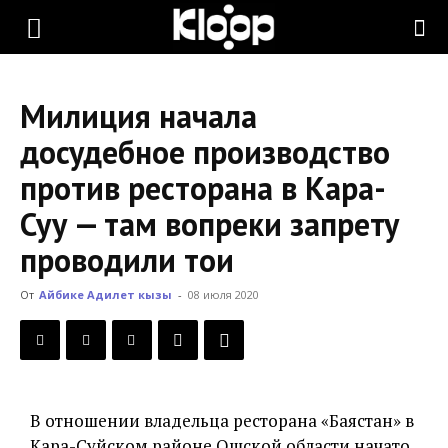
KLOOP.KG
Милиция начала
—
досудебное производство
против ресторана в Кара-
Новости
Суу — там вопреки запрету
проводили тои
Кыргызстана
От
Айбике Адилет кызы
-
08 июля 2020
В отношении владельца ресторана «Баястан» в
Кара-Суйском районе Ошской области начато