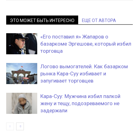
ЭТО МОЖЕТ БЫТЬ ИНТЕРЕСНО
ЕЩЕ ОТ АВТОРА
«Его поставил я» Жапаров о
базаркоме Эргешове, который избил
торговца
Логово вымогателей. Как базарком
рынка Кара-Суу избивает и
запугивает торговцев
Кара-Суу: Мужчина избил палкой
жену и тещу, подозреваемого не
задержали