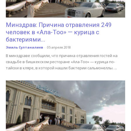
Минздрав: Причина отравления 249
человек в «Ала-Тоо» — курица с
бактериями...
Эмиль Султаналиев
-
05 апреля 2018
В минздраве сообщили, что причина отравления гостей на
свадьбе в бишкекском ресторане «Ала-Тоо» — курица по-
тайски в кляре, в которой нашли бактерии сальмонеллы. ...