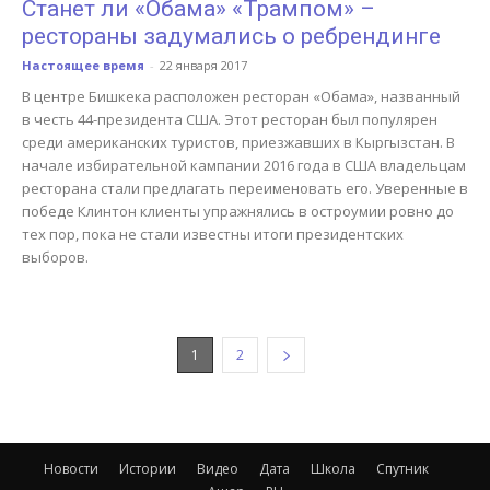
Станет ли «Обама» «Трампом» –
рестораны задумались о ребрендинге
Настоящее время
-
22 января 2017
В центре Бишкека расположен ресторан «Обама», названный
в честь 44-президента США. Этот ресторан был популярен
среди американских туристов, приезжавших в Кыргызстан. В
начале избирательной кампании 2016 года в США владельцам
ресторана стали предлагать переименовать его. Уверенные в
победе Клинтон клиенты упражнялись в остроумии ровно до
тех пор, пока не стали известны итоги президентских
выборов.
1
2
Новости
Истории
Видео
Дата
Школа
Спутник