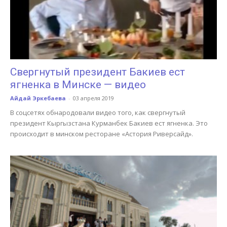
Свергнутый президент Бакиев ест
ягненка в Минске — видео
Айдай Эркебаева
-
03 апреля 2019
В соцсетях обнародовали видео того, как свергнутый
президент Кыргызстана Курманбек Бакиев ест ягненка. Это
происходит в минском ресторане «Астория Риверсайд».