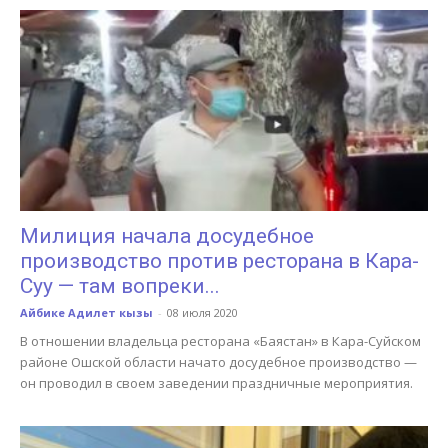
Милиция начала досудебное
производство против ресторана в Кара-
Суу — там вопреки...
Айбике Адилет кызы
-
08 июля 2020
В отношении владельца ресторана «Баястан» в Кара-Суйском
районе Ошской области начато досудебное производство —
он проводил в своем заведении праздничные мероприятия.