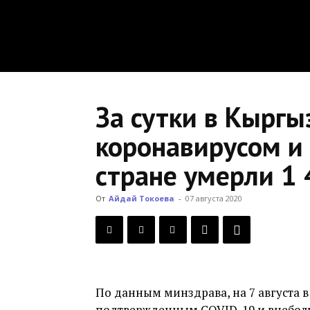
За сутки в Кыргы
коронавирусом и 
стране умерли 1 
От
Айдай Токоева
-
07 августа 2020
По данным минздрава, на 7 августа в
подтвержденным COVID-19 и внебол