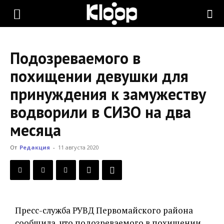
KLOOP.KG
Подозреваемого в
—
похищении девушки для
принуждения к замужеству
Новости
водворили в СИЗО на два
месяца
Кыргызстана
От
Редакция
-
11 августа 2020
Пресс-служба РУВД Первомайского района
сообщила, что подозреваемого в похищении