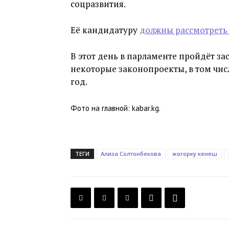
соцразвития.
Её кандидатуру
должны рассмотрет
В этот день в парламенте пройдёт з
некоторые законопроекты, в том чис
год.
Фото на главной: kabar.kg.
ТЕГИ
Ализа Солтонбекова
жогорку кенеш