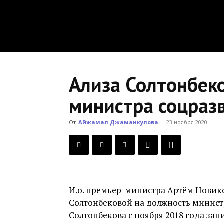
Ализа Солтонбек
министра соцраз
От
Айжамал Джаманкулова
-
23 ноября 2020
И.о. премьер-министра Артём Новик
Солтонбековой на должность министр
Солтонбекова с ноября 2018 года за