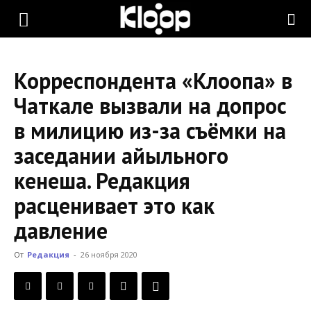
KLOOP.KG
Корреспондента «Клоопа» в
—
Чаткале вызвали на допрос
в милицию из-за съёмки на
Новости
заседании айыльного
кенеша. Редакция
Кыргызстана
расценивает это как
давление
От
Редакция
-
26 ноября 2020