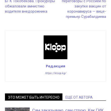
БГК Токобекова. Прокуроры
переговоры с Россией по
обжаловали амнистию
закупке вакцин от
водителя внедорожника
коронавируса — вице-
премьер Сурабалдиева
Редакция
https://kloop.kg/
ЭТО МОЖЕТ БЫТЬ ИНТЕРЕСНО
ЕЩЕ ОТ АВТОРА
Сам заказываю, сам строю. Как ГИК