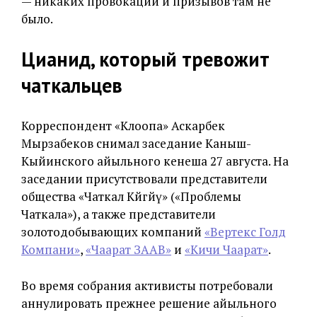
— никаких провокаций и призывов там не
было.
Цианид, который тревожит
чаткальцев
Корреспондент «Клоопа» Аскарбек
Мырзабеков снимал заседание Каныш-
Кыйинского айыльного кенеша 27 августа. На
заседании присутствовали представители
общества «Чаткал Көйгөйү» («Проблемы
Чаткала»), а также представители
золотодобывающих компаний
«Вертекс Голд
Компани»
,
«Чаарат ЗААВ»
и
«Кичи Чаарат»
.
Во время собрания активисты потребовали
аннулировать прежнее решение айыльного