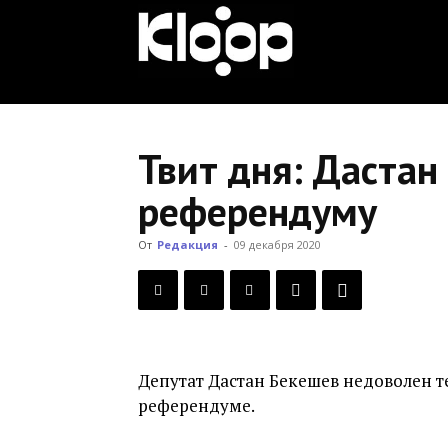
KLOOP.KG
—
Твит дня: Дастан
референдуму
Новости
От
Редакция
-
09 декабря 2020
Кыргызстана
Депутат Дастан Бекешев недоволен 
референдуме.