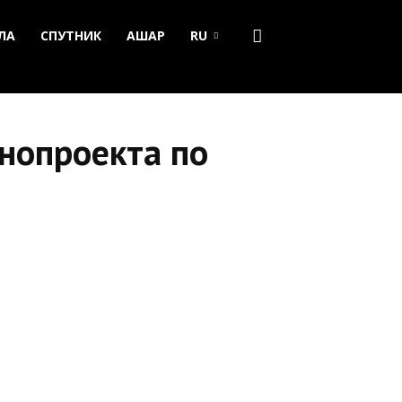
ЛА
СПУТНИК
АШАР
RU
онопроекта по