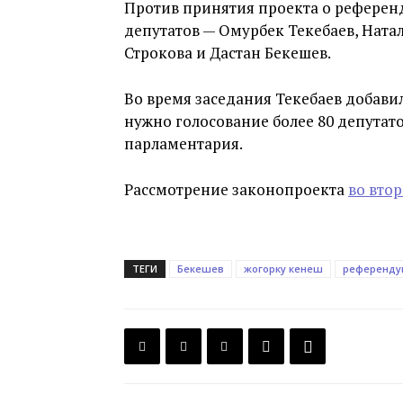
Против принятия проекта о референд
депутатов — Омурбек Текебаев, Ната
Строкова и Дастан Бекешев.
Во время заседания Текебаев добави
нужно голосование более 80 депутато
парламентария.
Рассмотрение законопроекта
во вто
ТЕГИ
Бекешев
жогорку кенеш
референду