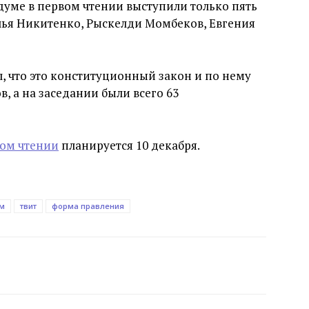
уме в первом чтении выступили только пять
лья Никитенко, Рыскелди Момбеков, Евгения
л, что это конституционный закон и по нему
в, а на заседании были всего 63
ром чтении
планируется 10 декабря.
м
твит
форма правления