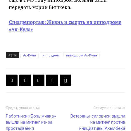
передать мэрии Бишкека.
Спецрепортаж: Жизнь и смерть на ипподроме
«Ак-Кула»
ТЕГИ
Ак-Кула
ипподром
ипподром Ак-Кула
Предыдущая статья
Следующая статья
Работники «Бозымчака»
Ветераны-силовики вышли
вышли на митинг из-за
на митинг против
простаивания
инициативы Акылбека