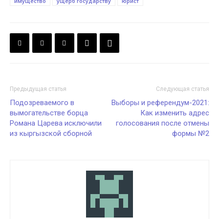
имущество
ущерб государству
юрист
Предыдущая статья
Следующая статья
Подозреваемого в
Выборы и референдум-2021:
вымогательстве борца
Как изменить адрес
Романа Царева исключили
голосования после отмены
из кыргызской сборной
формы №2