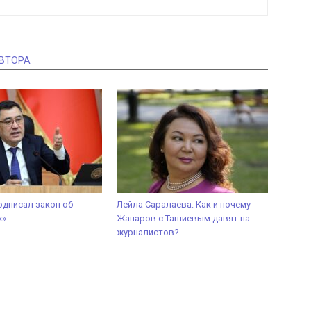
АВТОРА
дписал закон об
Лейла Саралаева: Как и почему
х»
Жапаров с Ташиевым давят на
журналистов?