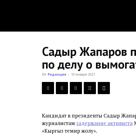
Садыр Жапаров п
по делу о вымога
От
Редакция
-
10 января 2021
Кандидат в президенты Садыр Жапа
журналистам
задержание активиста
М
«Кыргыз темир жолу».