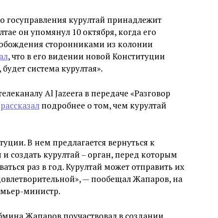
го госуправления курултай принадлежит
тае он упомянул 10 октября, когда его
вобождения сторонниками из колонии
ал
, что в его видении новой Конституции
 будет система курултая».
леканалу Al Jazeera в передаче «Разговор
н
рассказал
подробнее о том, чем курултай
уции. В нем предлагается вернуться к
и создать курултай – орган, перед которым
аться раз в год. Курултай может отправить их
еудовлетворительной», — пообещал Жапаров, на
емьер-министр.
абмина Жапаров поучаствовал в создании