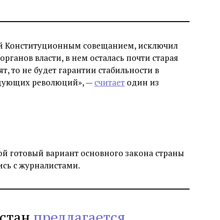
ый Конституционным совещанием, исключил
органов власти, в нем осталась почти старая
ят, то не будет гарантии стабильности в
ледующих революций», —
считает
один из
ой готовый вариант основного закона страны
ись с журналистами.
зстан
предлагается