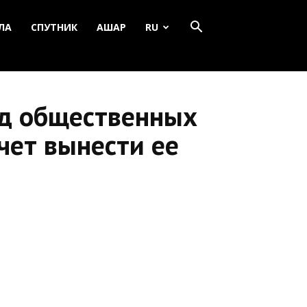
ЛА
СПУТНИК
АШАР
RU
яд общественных
чет вынести ее