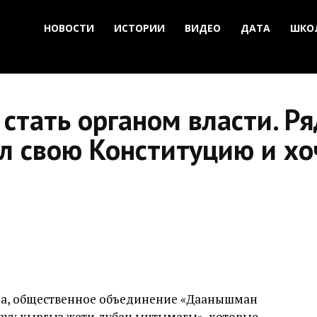
НОВОСТИ
ИСТОРИИ
ВИДЕО
ДАТА
ШКО
стать органом власти. Р
л свою Конституцию и хо
на, общественное объединение «Даанышман
руу кыргыз жети дубан ынтымагы», которые