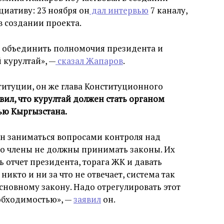
циативу: 23 ноября он
дал интервью
7 каналу,
в создании проекта.
: объединить полномочия президента и
 курултай», —
сказал Жапаров
.
титуции, он же глава Конституционного
вил, что курултай должен стать органом
ью Кыргызстана.
ен заниматься вопросами контроля над
го члены не должны принимать законы. Их
ть отчет президента, торага ЖК и давать
никто и ни за что не отвечает, система так
новному закону. Надо отрегулировать этот
еобходимостью», —
заявил
он.