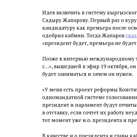
Идея включить в систему кыргызско
Садыру Жапарову. Первый раз о курул
кандидатуру как премьера после ос
одобрил кабмин. Тогда Жапаров
сказ
«президент будет, премьера не будет,
Позже в интервью международному те
с…», вышедшей в эфир 19 октября, о
будет заниматься и зачем он нужен.
«У меня есть проект реформы Констит
одномандатной системе голосования 
президент и парламент будут отчитыв
в отставку, если сочтет их работу н
тот момент уже и.о. президента и пр
В качестве и.о.президента и главы к