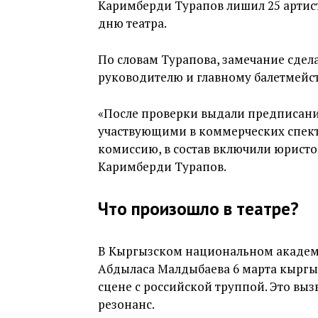
Каримберди Турапов лишил 25 арти
дню театра.
По словам Турапова, замечание сдел
руководителю и главному балетмейст
«После проверки выдали предписание
участвующими в коммерческих спекта
комиссию, в состав включили юристов
Каримберди Турапов.
Что произошло в театре?
В Кыргызском национальном академи
Абдыласа Малдыбаева 6 марта кыргыз
сцене с российской труппой. Это вы
резонанс.