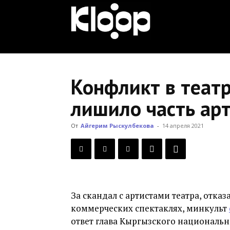
KLOOP.KG
—
Конфликт в театр
лишило часть ар
Новости
От
Айгерим Рыскулбекова
-
14 апреля 2021
Кыргызстана
За скандал с артистами театра, отка
коммерческих спектаклях, минкульт
ответ глава Кыргызского национальн