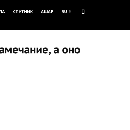
ЛА
СПУТНИК
АШАР
RU
амечание, а оно