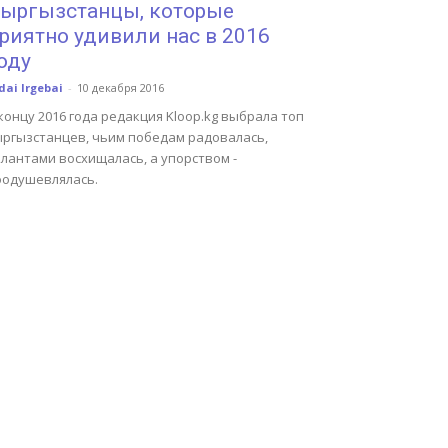
ыргызстанцы, которые
риятно удивили нас в 2016
оду
dai Irgebai
-
10 декабря 2016
концу 2016 года редакция Kloop.kg выбрала топ
ыргызстанцев, чьим победам радовалась,
лантами восхищалась, а упорством -
оодушевлялась.