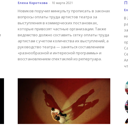
п
Елена Короткова
-
10 марта 2021
Ел
Новиков поручил минкульту прописать в законах
вопросы оплаты труда артистов театра за
В 
выступления в коммерческих постановках,
ра
которые привозят частные организации. Также
за
и
ведомство должно составить сетку оплаты труда
ни
артистам с учетом количества их выступлений, а
о
руководство театра — заняться составлением
Са
«разнообразной и интересной программы» и
Се
восстановлением спектаклей из репертуара.
А
чт