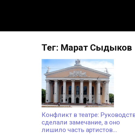
Тег: Марат Сыдыков
Конфликт в театре: Руководст
сделали замечание, а оно
лишило часть артистов...