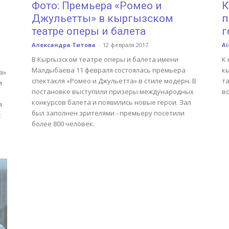
Фото: Премьера «Ромео и
К
Джульетты» в кыргызском
п
театре оперы и балета
г
Александра Титова
-
12 февраля 2017
Ai
В Кыргызском театре оперы и балета имени
К 
Малдыбаева 11 февраля состоялась премьера
к
а»
спектакля «Ромео и Джульетта» в стиле модерн. В
та
и
постановке выступили призеры международных
в
конкурсов балета и появились новые герои. Зал
я
был заполнен зрителями - премьеру посетили
к
более 800 человек.