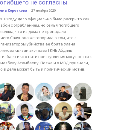
огибшего не согласны
ена Короткова
-
27 ноября 2020
2018 году дело официально было раскрыто как
збой с ограблением, но семья погибшего
являла, что из дома не пропадало
чего.Салянова же говорила о том, что с
рганизатором убийства ее брата Улана
лянова связан экс-глава ГКНБ Абдиль
гизбаев и что нити преступления могут вести к
лмазбеку Атамбаеву. Позже и в МВД признали,
о в деле может быть и политический мотив.