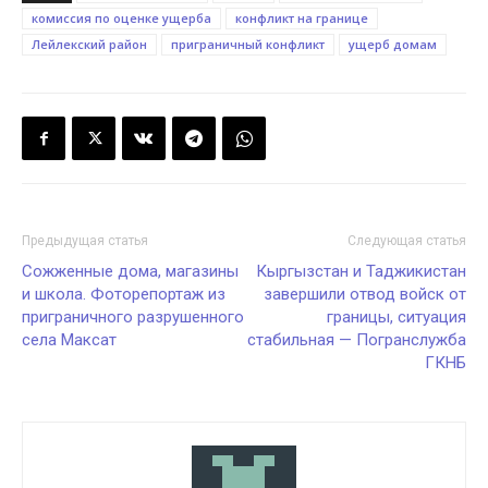
комиссия по оценке ущерба
конфликт на границе
Лейлекский район
приграничный конфликт
ущерб домам
Предыдущая статья
Следующая статья
Сожженные дома, магазины
Кыргызстан и Таджикистан
и школа. Фоторепортаж из
завершили отвод войск от
приграничного разрушенного
границы, ситуация
села Максат
стабильная — Погранслужба
ГКНБ