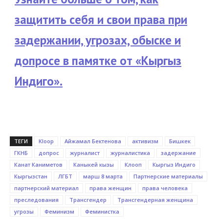
защитить себя и свои права при
задержании, угрозах, обыске и
допросе в памятке от «Кыргыз
Индиго».
ТЕГИ
Kloop
Айжамал Бектенова
активизм
Бишкек
ГКНБ
допрос
журналист
журналистика
задержание
Канат Каниметов
Каныкей кызы
Клооп
Кыргыз Индиго
Кыргызстан
ЛГБТ
марш 8 марта
Партнерские материалы
партнерский материал
права женщин
права человека
преследования
Трансгендер
Трансгендерная женщина
угрозы
Феминизм
Феминистка